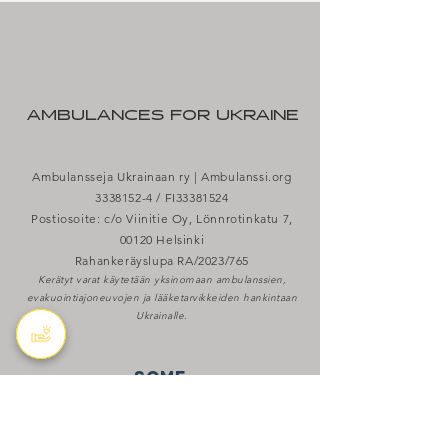
AMBULANCES FOR UKRAINE
Ambulansseja Ukrainaan ry | Ambulanssi.org
3338152-4
/ FI33381524
Postiosoite: c/o Viinitie Oy, Lönnrotinkatu 7,
00120 Helsinki
Rahankeräyslupa RA/2023/765
Kerätyt varat käytetään yksinomaan ambulanssien,
evakuointiajoneuvojen ja lääketarvikkeiden hankintaan
Ukrainalle.
some
X
Bluesky