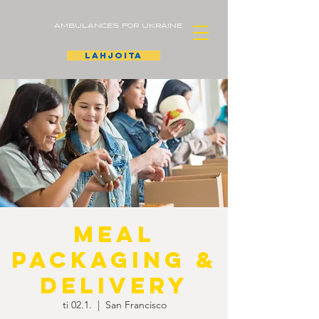
AMBULANCES FOR UKRAINE
lahjoita
Meal
Packaging &
Delivery
ti 02.1.
  |  
San Francisco